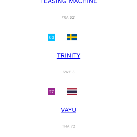
TEASING MACHINE
FRA 521
03
TRINITY
SWE 3
27
VĀYU
THA 72