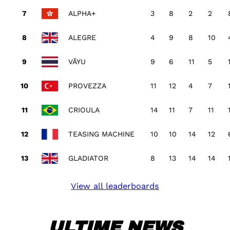
ALPHA+
3
8
2
2
ALEGRE
4
9
8
10
VĀYU
9
6
11
5
PROVEZZA
11
12
4
7
CRIOULA
14
11
7
11
TEASING MACHINE
10
10
14
12
GLADIATOR
8
13
14
14
View all leaderboards
ULTIME NEWS