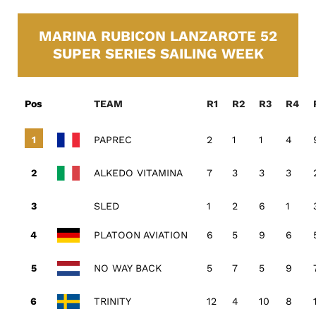
MARINA RUBICON LANZAROTE 52
SUPER SERIES SAILING WEEK
Pos
TEAM
R1
R2
R3
R4
PAPREC
2
1
1
4
ALKEDO VITAMINA
7
3
3
3
SLED
1
2
6
1
PLATOON AVIATION
6
5
9
6
NO WAY BACK
5
7
5
9
TRINITY
12
4
10
8