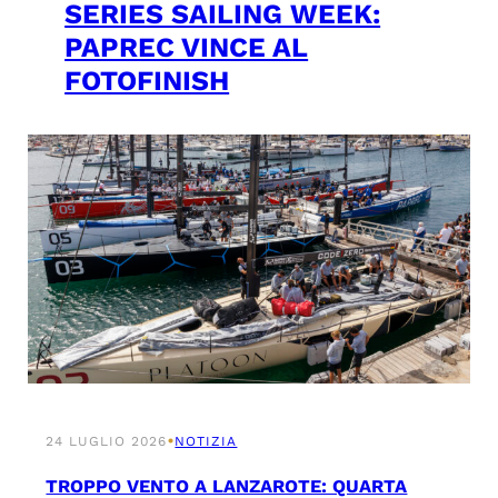
SERIES SAILING WEEK:
PAPREC VINCE AL
FOTOFINISH
•
24 LUGLIO 2026
NOTIZIA
TROPPO VENTO A LANZAROTE: QUARTA