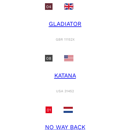
04
GLADIATOR
GBR 11152X
08
KATANA
USA 31452
01
NO WAY BACK