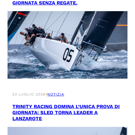
GIORNATA SENZA REGATE.
•
23 LUGLIO 2026
NOTIZIA
TRINITY RACING DOMINA L’UNICA PROVA DI
GIORNATA: SLED TORNA LEADER A
LANZAROTE