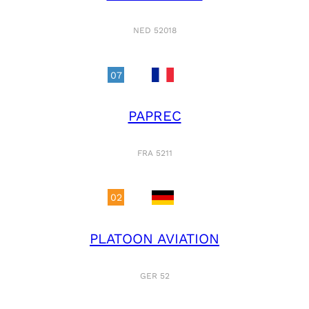
NED 52018
07
PAPREC
FRA 5211
02
PLATOON AVIATION
GER 52