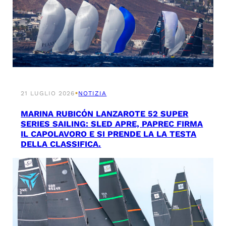
•
21 LUGLIO 2026
NOTIZIA
MARINA RUBICÓN LANZAROTE 52 SUPER
SERIES SAILING: SLED APRE, PAPREC FIRMA
IL CAPOLAVORO E SI PRENDE LA LA TESTA
DELLA CLASSIFICA.