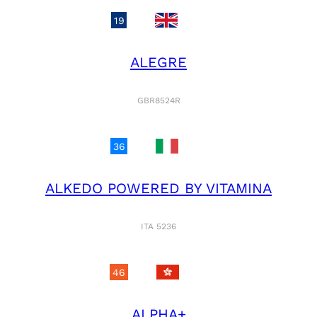
19
ALEGRE
GBR8524R
36
ALKEDO POWERED BY VITAMINA
ITA 5236
46
ALPHA+