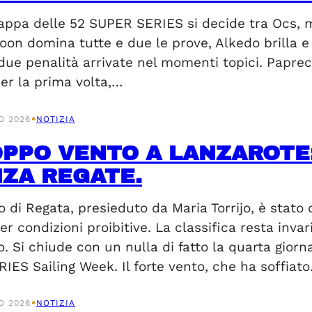
tappa delle 52 SUPER SERIES si decide tra Ocs, 
toon domina tutte e due le prove, Alkedo brilla e
 due penalità arrivate nel momenti topici. Papre
er la prima volta,…
•
O 2026
NOTIZIA
PPO VENTO A LANZAROTE
ZA REGATE.
o di Regata, presieduto da Maria Torrijo, è stato
er condizioni proibitive. La classifica resta inva
o. Si chiude con un nulla di fatto la quarta gio
IES Sailing Week. Il forte vento, che ha soffiat
•
O 2026
NOTIZIA