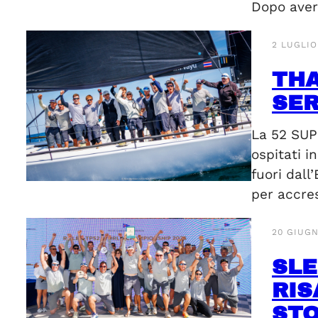
Dopo aver
2 LUGLIO
THA
SER
La 52 SUPE
ospitati i
fuori dall
per accres
20 GIUGN
SLE
RIS
STO