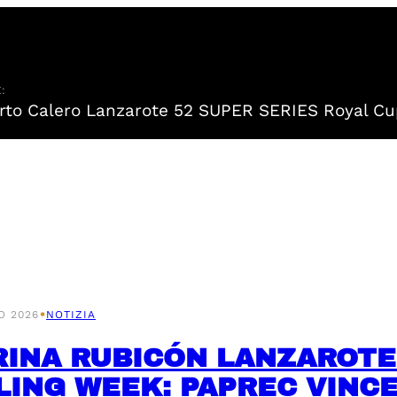
:
to Calero Lanzarote 52 SUPER SERIES Royal Cu
•
O 2026
NOTIZIA
INA RUBICÓN LANZAROTE 
LING WEEK: PAPREC VINCE