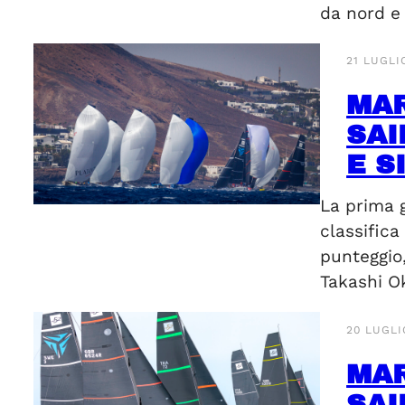
da nord e
21 LUGLI
MAR
SAI
E S
La prima 
classifica
punteggio,
Takashi O
20 LUGLI
MAR
SAI