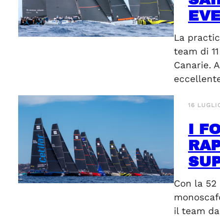
EVE
La practi
team di 11
Canarie. 
eccellent
16 LUGLI
I F
RAP
SUP
Con la 52 
monoscafo
il team d