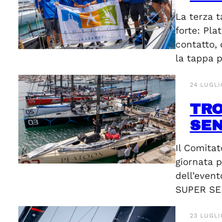
La terza 
forte: Pla
contatto,
la tappa p
24 LUGLI
TRO
SEN
Il Comitat
giornata p
dell’event
SUPER SER
23 LUGLI