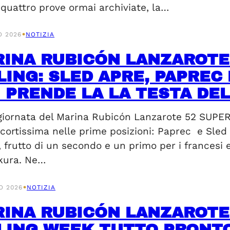
 quattro prove ormai archiviate, la…
•
O 2026
NOTIZIA
INA RUBICÓN LANZAROTE 
LING: SLED APRE, PAPREC
I PRENDE LA LA TESTA DEL
giornata del Marina Rubicón Lanzarote 52 SUPER
 cortissima nelle prime posizioni: Paprec e Sle
 frutto di un secondo e un primo per i francesi 
kura. Ne…
•
O 2026
NOTIZIA
INA RUBICÓN LANZAROTE 
LING WEEK TUTTO PRONTO