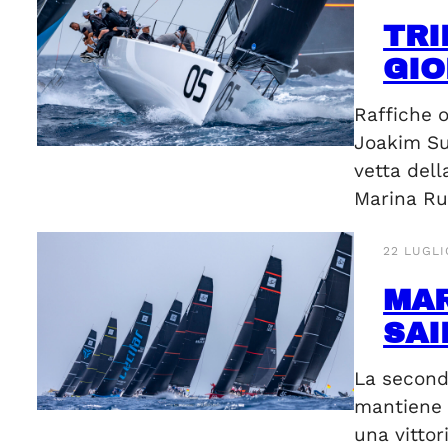
TRI
GIO
Raffiche o
Joakim Sun
vetta del
Marina Ru
22 LUGLI
MAR
SAI
La seconda
mantiene 
una vittor