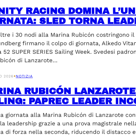
NITY RACING DOMINA L’UN
RNATA: SLED TORNA LEAD
ltre i 30 nodi alla Marina Rubicón costringono il
dberg firmano il colpo di giornata, Alkedo Vitam
la 52 SUPER SERIES Sailing Week. Svedesi padroni
bicón di Lanzarote…
•
O 2026
NOTIZIA
INA RUBICÓN LANZAROTE 
LING: PAPREC LEADER IN
 giornata alla Marina Rubicón di Lanzarote confe
la leadership grazie a una prova magistrale ne
ia di forza nella seconda, riducendo il distacco e