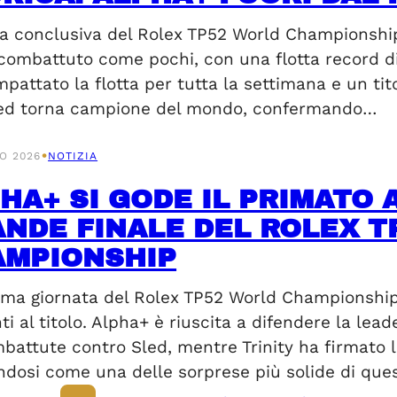
ta conclusiva del Rolex TP52 World Championship
combattuto come pochi, con una flotta record di 
attato la flotta per tutta la settimana e un tito
led torna campione del mondo, confermando…
•
O 2026
NOTIZIA
HA+ SI GODE IL PRIMATO 
NDE FINALE DEL ROLEX T
AMPIONSHIP
ima giornata del Rolex TP52 World Championship 
i al titolo. Alpha+ è riuscita a difendere la lea
attute contro Sled, mentre Trinity ha firmato la
dosi come una delle sorprese più solide di que