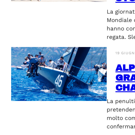
La giorna
Mondiale 
hanno comp
regata. S
19 GIUGN
ALP
GRA
CH
La penult
pretendent
molto comb
conferman