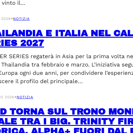
 vinto il…
•
 2026
NOTIZIA
ILANDIA E ITALIA NEL CA
IES 2027
R SERIES regaterà in Asia per la prima volta nel
n Thailandia tra febbraio e marzo. L’iniziativa seg
’Europa ogni due anni, per condividere l’esperienza
cere il profilo del principale…
•
O 2026
NOTIZIA
D TORNA SUL TRONO MON
ALE TRA I BIG. TRINITY F
RICA. ALPHA+ FUORI DAL 