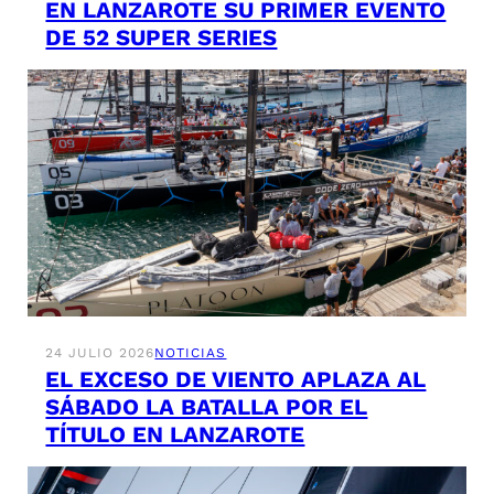
EN LANZAROTE SU PRIMER EVENTO
DE 52 SUPER SERIES
24 JULIO 2026
NOTICIAS
EL EXCESO DE VIENTO APLAZA AL
SÁBADO LA BATALLA POR EL
TÍTULO EN LANZAROTE