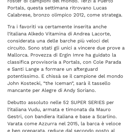
roster di campioni del mondo. Terzi a Puerto
Portals, questa settimana ritrovano Lucas
Calabrese, bronzo olimpico 2012, come stratega.
Tra i favoriti va certamente inserita anche
l’italiana Alkedo Vitamina di Andrea Lacorte,
considerata una delle barche più veloci del
circuito. Sono stati gli unici a vincere due prove a
Mallorca. Provezza di Ergin Imre ha guidato la
classifica provvisoria a Portals, con Cole Parada
e Santi Lange a formare un afterguard
potentissimo. E chissà se il campione del mondo
John Kostecki, “the Iceman”, sarà il tassello
mancante per Alegre di Andy Soriano.
Debutto assoluto nelle 52 SUPER SERIES per
l’italiana Vudu, armata e timonata da Mauro
Gestri, con bandiera italiana e base a Scarlino.
Varata come Azzurra nel 2015, la barca è veloce
e ben preparata, reduce dal secondo posto al