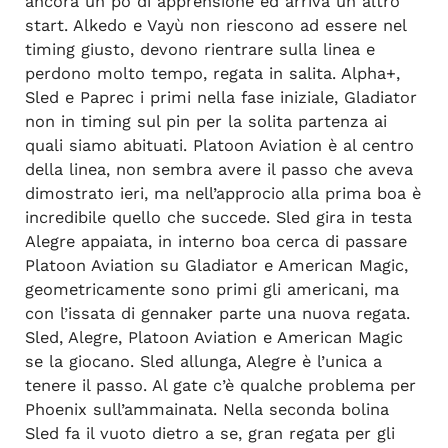
ancora un pò di apprensione ed arriva un altro
start. Alkedo e Vayù non riescono ad essere nel
timing giusto, devono rientrare sulla linea e
perdono molto tempo, regata in salita. Alpha+,
Sled e Paprec i primi nella fase iniziale, Gladiator
non in timing sul pin per la solita partenza ai
quali siamo abituati. Platoon Aviation è al centro
della linea, non sembra avere il passo che aveva
dimostrato ieri, ma nell’approcio alla prima boa è
incredibile quello che succede. Sled gira in testa
Alegre appaiata, in interno boa cerca di passare
Platoon Aviation su Gladiator e American Magic,
geometricamente sono primi gli americani, ma
con l’issata di gennaker parte una nuova regata.
Sled, Alegre, Platoon Aviation e American Magic
se la giocano. Sled allunga, Alegre è l’unica a
tenere il passo. Al gate c’è qualche problema per
Phoenix sull’ammainata. Nella seconda bolina
Sled fa il vuoto dietro a se, gran regata per gli