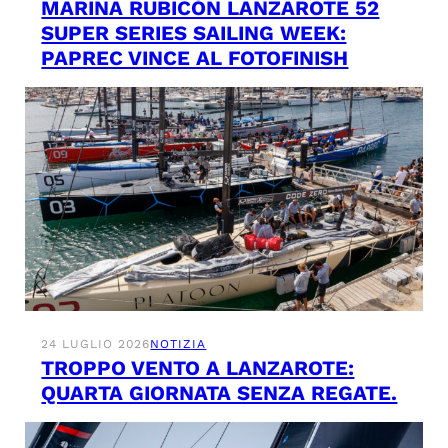
MARINA RUBICÓN LANZAROTE 52
SUPER SERIES SAILING WEEK:
PAPREC VINCE AL FOTOFINISH
24 LUGLIO 2026
NOTIZIA
TROPPO VENTO A LANZAROTE:
QUARTA GIORNATA SENZA REGATE.