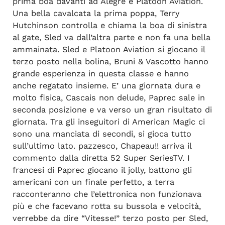
prima boa davanti ad Alegre e Platoon Aviation.
Una bella cavalcata la prima poppa, Terry
Hutchinson controlla e chiama la boa di sinistra
al gate, Sled va dall’altra parte e non fa una bella
ammainata. Sled e Platoon Aviation si giocano il
terzo posto nella bolina, Bruni & Vascotto hanno
grande esperienza in questa classe e hanno
anche regatato insieme. E’ una giornata dura e
molto fisica, Cascais non delude, Paprec sale in
seconda posizione e va verso un gran risultato di
giornata. Tra gli inseguitori di American Magic ci
sono una manciata di secondi, si gioca tutto
sull’ultimo lato. pazzesco, Chapeau!! arriva il
commento dalla diretta 52 Super SeriesTV. I
francesi di Paprec giocano il jolly, battono gli
americani con un finale perfetto, a terra
racconteranno che l’elettronica non funzionava
più e che facevano rotta su bussola e velocità,
verrebbe da dire “Vitesse!” terzo posto per Sled,