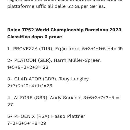
piattaforme ufficiali delle 52 Super Series.
Rolex TP52 World Championship Barcelona 2023
Classifica dopo 6 prove
1- PROVEZZA (TUR), Ergin Imre, 5+3+1+1+5 +4= 19
2- PLATOON (GER), Harm Müller-Spreer,
1+5+9+2+2+3= 22
3- GLADIATOR (GBR), Tony Langley,
2+7+2+10+4+1+1=26
4- ALEGRE (GBR), Andy Soriano, 3+6+3+7+3+5 =
27
5- PHOENIX (RSA) Hasso Plattner
7+2+6+5+1+8=29