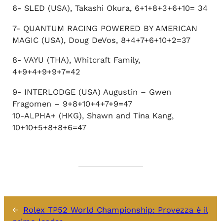
6- SLED (USA), Takashi Okura, 6+1+8+3+6+10= 34
7- QUANTUM RACING POWERED BY AMERICAN
MAGIC (USA), Doug DeVos, 8+4+7+6+10+2=37
8- VAYU (THA), Whitcraft Family,
4+9+4+9+9+7=42
9- INTERLODGE (USA) Augustin – Gwen
Fragomen – 9+8+10+4+7+9=47
10-ALPHA+ (HKG), Shawn and Tina Kang,
10+10+5+8+8+6=47
←
Rolex TP52 World Championship: Provezza è il