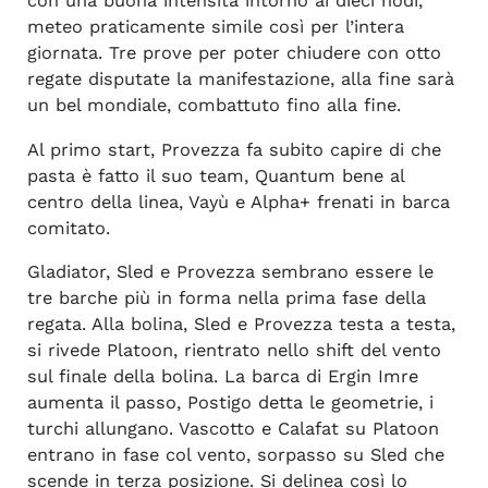
con una buona intensità intorno ai dieci nodi,
meteo praticamente simile così per l’intera
giornata. Tre prove per poter chiudere con otto
regate disputate la manifestazione, alla fine sarà
un bel mondiale, combattuto fino alla fine.
Al primo start, Provezza fa subito capire di che
pasta è fatto il suo team, Quantum bene al
centro della linea, Vayù e Alpha+ frenati in barca
comitato.
Gladiator, Sled e Provezza sembrano essere le
tre barche più in forma nella prima fase della
regata. Alla bolina, Sled e Provezza testa a testa,
si rivede Platoon, rientrato nello shift del vento
sul finale della bolina. La barca di Ergin Imre
aumenta il passo, Postigo detta le geometrie, i
turchi allungano. Vascotto e Calafat su Platoon
entrano in fase col vento, sorpasso su Sled che
scende in terza posizione. Si delinea così lo