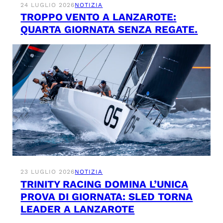
24 LUGLIO 2026
NOTIZIA
TROPPO VENTO A LANZAROTE:
QUARTA GIORNATA SENZA REGATE.
23 LUGLIO 2026
NOTIZIA
TRINITY RACING DOMINA L’UNICA
PROVA DI GIORNATA: SLED TORNA
LEADER A LANZAROTE