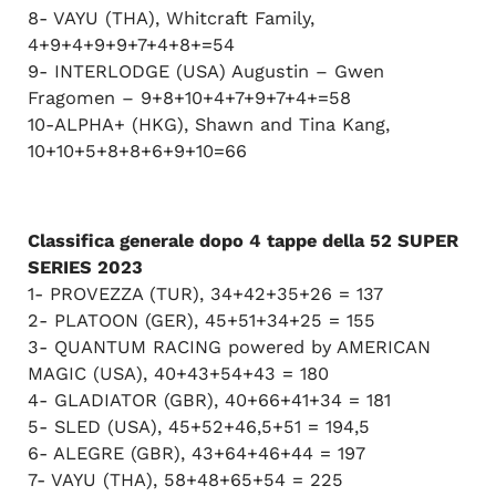
8- VAYU (THA), Whitcraft Family,
4+9+4+9+9+7+4+8+=54
9- INTERLODGE (USA) Augustin – Gwen
Fragomen – 9+8+10+4+7+9+7+4+=58
10-ALPHA+ (HKG), Shawn and Tina Kang,
10+10+5+8+8+6+9+10=66
Classifica generale dopo 4 tappe della 52 SUPER
SERIES 2023
1- PROVEZZA (TUR), 34+42+35+26 = 137
2- PLATOON (GER), 45+51+34+25 = 155
3- QUANTUM RACING powered by AMERICAN
MAGIC (USA), 40+43+54+43 = 180
4- GLADIATOR (GBR), 40+66+41+34 = 181
5- SLED (USA), 45+52+46,5+51 = 194,5
6- ALEGRE (GBR), 43+64+46+44 = 197
7- VAYU (THA), 58+48+65+54 = 225