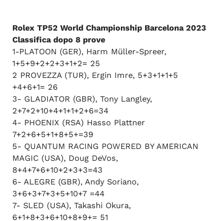
Rolex TP52 World Championship Barcelona 2023
Classifica dopo 8 prove
1-PLATOON (GER), Harm Müller-Spreer,
1+5+9+2+2+3+1+2= 25
2 PROVEZZA (TUR), Ergin Imre, 5+3+1+1+5
+4+6+1= 26
3- GLADIATOR (GBR), Tony Langley,
2+7+2+10+4+1+1+2+6=34
4- PHOENIX (RSA) Hasso Plattner
7+2+6+5+1+8+5+=39
5- QUANTUM RACING POWERED BY AMERICAN
MAGIC (USA), Doug DeVos,
8+4+7+6+10+2+3+3=43
6- ALEGRE (GBR), Andy Soriano,
3+6+3+7+3+5+10+7 =44
7- SLED (USA), Takashi Okura,
6+1+8+3+6+10+8+9+= 51