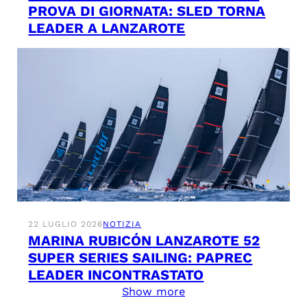
PROVA DI GIORNATA: SLED TORNA
LEADER A LANZAROTE
22 LUGLIO 2026
NOTIZIA
MARINA RUBICÓN LANZAROTE 52
SUPER SERIES SAILING: PAPREC
LEADER INCONTRASTATO
Show more