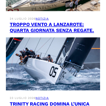
24 LUGLIO 2026
NOTIZIA
TROPPO VENTO A LANZAROTE:
QUARTA GIORNATA SENZA REGATE.
23 LUGLIO 2026
NOTIZIA
TRINITY RACING DOMINA L’UNICA