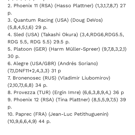
2. Phoenix 11 (RSA) (Hasso Plattner) (1,3,1,7,8,7) 27
p.
3. Quantum Racing (USA) (Doug DeVos)
(5,8,4,5,1,6) 29 p.
4. Sled (USA) (Takashi Okura) (3,4,RDG6,RDG5.5,
RDG 5.5, RDG 5.5) 29.5 p.
5. Platoon (GER) (Harm Müller-Spreer) (9,7,8,3,2,1)
30 p.
6. Alegre (USA/GBR) (Andrés Soriano)
(7,1,DNF11+2,4,3,3) 31 p
7. Bronenosec (RUS) (Vladimir Liubomirov)
(2,10,7,1,6,8) 34 p.
8. Provezza (TUR) (Ergin Imre) (6,6,3,8,9,4,) 36 p
9. Phoenix 12 (RSA) (Tina Plattner) (8,5,5,9,7,5) 39
p.
10. Paprec (FRA) (Jean-Luc Petithuguenin)
(10,9,6,6,4,9) 44 p.