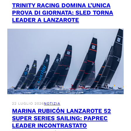
TRINITY RACING DOMINA L’UNICA
PROVA DI GIORNATA: SLED TORNA
LEADER A LANZAROTE
22 LUGLIO 2026
NOTIZIA
MARINA RUBICÓN LANZAROTE 52
SUPER SERIES SAILING: PAPREC
LEADER INCONTRASTATO