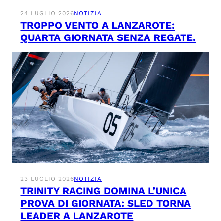
24 LUGLIO 2026
NOTIZIA
TROPPO VENTO A LANZAROTE:
QUARTA GIORNATA SENZA REGATE.
23 LUGLIO 2026
NOTIZIA
TRINITY RACING DOMINA L’UNICA
PROVA DI GIORNATA: SLED TORNA
LEADER A LANZAROTE