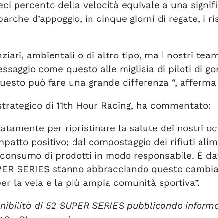
eci percento della velocità equivale a una signi
barche d’appoggio, in cinque giorni di regate, i
nziari, ambientali o di altro tipo, ma i nostri te
ggio come questo alle migliaia di piloti di go
 questo può fare una grande differenza “, afferma
trategico di 11th Hour Racing, ha commentato:
amente per ripristinare la salute dei nostri oce
mpatto positivo; dal compostaggio dei rifiuti ali
 al consumo di prodotti in modo responsabile. È 
UPER SERIES stanno abbracciando questo cambia
er la vela e la più ampia comunità sportiva”.
enibilità di 52 SUPER SERIES pubblicando informaz