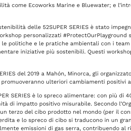
bilità come Ecoworks Marine e Bluewater; e l’int
ostenibilità delle 52SUPER SERIES è stato impegn
 workshop personalizzati #ProtectOurPlayground s
 le politiche e le pratiche ambientali con i team
mentare iniziative più sostenibili. Questi worksho
ERIES del 2019 a Mahón, Minorca, gli organizzat
, promuoveranno ulteriori cambiamenti positivi all
R SERIES è lo spreco alimentare: con più di 400
nità di impatto positivo misurabile. Secondo l’Or
ca un terzo del cibo prodotto nel mondo (per il c
rdita e lo spreco di cibo si traducono in un gran
tilmente emissioni di gas serra, contribuendo al