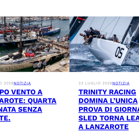
O 2026
NOTIZIA
23 LUGLIO 2026
NOTIZIA
PO VENTO A
TRINITY RACING
AROTE: QUARTA
DOMINA L’UNICA
NATA SENZA
PROVA DI GIORN
TE.
SLED TORNA LE
A LANZAROTE