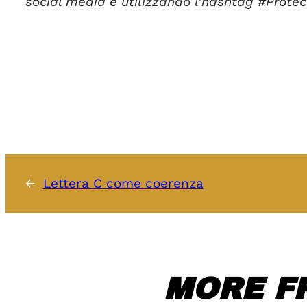
social media e utilizzando l’hashtag #Prote
←
Lettera C come coerenza
MORE F