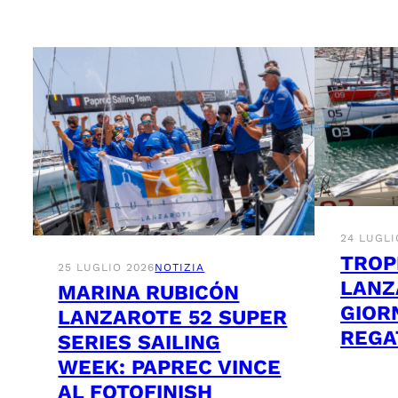
24 LUGLI
TROP
25 LUGLIO 2026
NOTIZIA
LANZ
MARINA RUBICÓN
GIOR
LANZAROTE 52 SUPER
REGA
SERIES SAILING
WEEK: PAPREC VINCE
AL FOTOFINISH