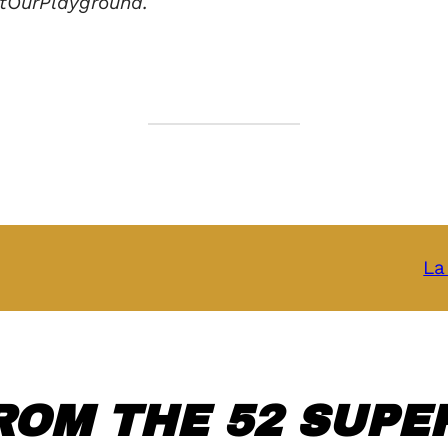
ctOurPlayground.
La
ROM THE 52 SUPER