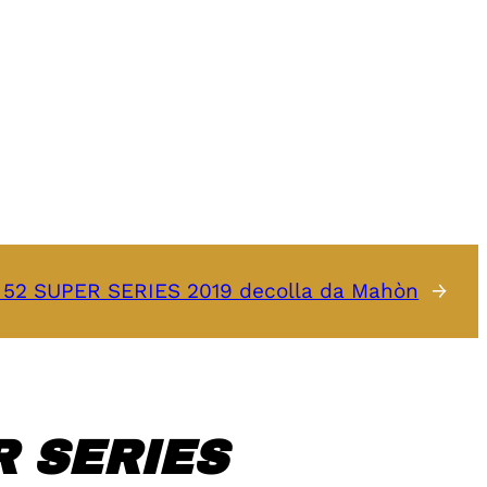
 52 SUPER SERIES 2019 decolla da Mahòn
→
 SERIES