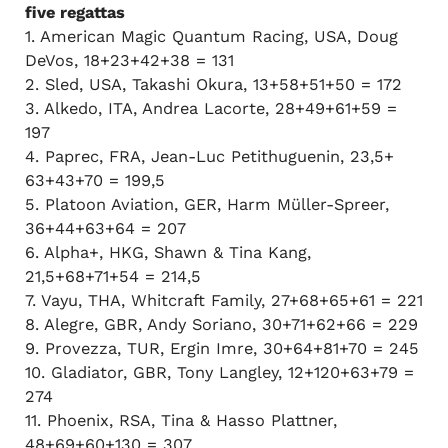
five regattas
1. American Magic Quantum Racing, USA, Doug
DeVos, 18+23+42+38 = 131
2. Sled, USA, Takashi Okura, 13+58+51+50 = 172
3. Alkedo, ITA, Andrea Lacorte, 28+49+61+59 =
197
4. Paprec, FRA, Jean-Luc Petithuguenin, 23,5+
63+43+70 = 199,5
5. Platoon Aviation, GER, Harm Müller-Spreer,
36+44+63+64 = 207
6. Alpha+, HKG, Shawn & Tina Kang,
21,5+68+71+54 = 214,5
7. Vayu, THA, Whitcraft Family, 27+68+65+61 = 221
8. Alegre, GBR, Andy Soriano, 30+71+62+66 = 229
9. Provezza, TUR, Ergin Imre, 30+64+81+70 = 245
10. Gladiator, GBR, Tony Langley, 12+120+63+79 =
274
11. Phoenix, RSA, Tina & Hasso Plattner,
48+69+60+130 = 307