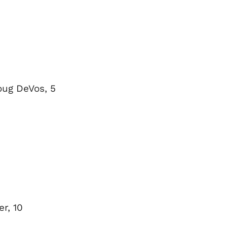
ug DeVos, 5
r, 10