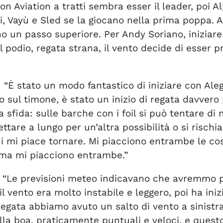
oon Aviation a tratti sembra esser il leader, poi 
ri, Vayù e Sled se la giocano nella prima poppa
nno un passo superiore. Per Andy Soriano, iniziare
 podio, regata strana, il vento decide di esser pr
 “È stato un modo fantastico di iniziare con Aleg
sul timone, è stato un inizio di regata davvero p
 la sfida: sulle barche con i foil si può tentare
are a lungo per un’altra possibilità o si rischia 
i mi piace tornare. Mi piacciono entrambe le co
, ma mi piacciono entrambe.”
: “Le previsioni meteo indicavano che avremmo pot
l vento era molto instabile e leggero, poi ha iniz
regata abbiamo avuto un salto di vento a sinistr
alla boa, praticamente puntuali e veloci, e quest