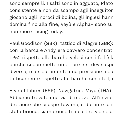
sono sempre li. I salti sono in agguato, Plat
consistente e non da scampo agli inseguito
giocano agli incroci di bolina, gli inglesi ha
domina fino alla fine, Vayù e Alpha+ sono sul
non more racing today.
Paul Goodison (GBR), tattico di Alegre (GBR):
con la barca e Andy era davvero concentrato 
TP52 rispetto alle barche veloci con i foil è
barche si commette un errore e si deve aspett
diverso, ma sicuramente una pressione a cu
tatticamente rispetto alle barche con i foil
Elvira Llabrés (ESP), Navigatrice Vayu (THA)
Abbiamo trovato una via di mezzo. All’inizio i
direzione che ci aspettavamo, e durante la 
stata buona, siamo riusciti a partire vicino 