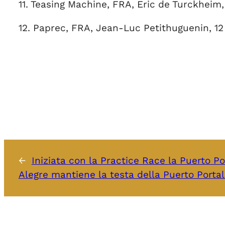
11. Teasing Machine, FRA, Eric de Turckheim, 
12. Paprec, FRA, Jean-Luc Petithuguenin, 12
←
Iniziata con la Practice Race la Puerto 
Alegre mantiene la testa della Puerto Porta