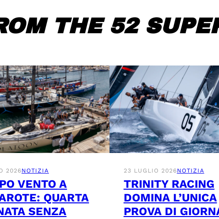
ROM THE 52 SUPER
O 2026
NOTIZIA
23 LUGLIO 2026
NOTIZIA
PO VENTO A
TRINITY RACING
AROTE: QUARTA
DOMINA L’UNICA
NATA SENZA
PROVA DI GIORN