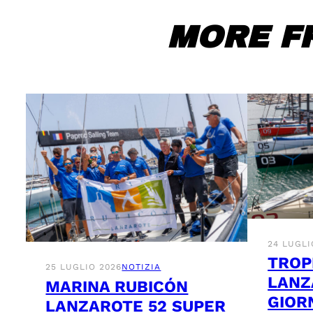
MORE F
24 LUGLI
TROP
25 LUGLIO 2026
NOTIZIA
LANZ
MARINA RUBICÓN
GIOR
LANZAROTE 52 SUPER