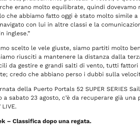
 barche erano molto equilibrate, quindi dovevamo
llo che abbiamo fatto oggi è stato molto simile a
 navigato con lui in altre classi e la comunicazi
n inglese.”
mo scelto le vele giuste, siamo partiti molto be
siamo riusciti a mantenere la distanza dalla terza
i da gestire e grandi salti di vento, tutti fattor
e; credo che abbiano perso i dubbi sulla velocit
rnata della Puerto Portals 52 SUPER SERIES Sail
o a sabato 23 agosto, c’è da recuperare già una 
 LIVE.
ek –
Classifica dopo una regata.