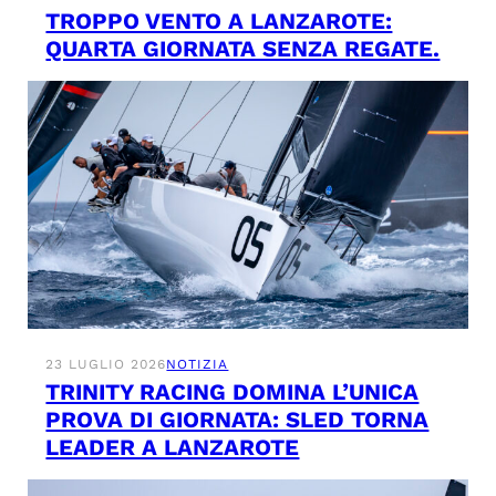
TROPPO VENTO A LANZAROTE:
QUARTA GIORNATA SENZA REGATE.
23 LUGLIO 2026
NOTIZIA
TRINITY RACING DOMINA L’UNICA
PROVA DI GIORNATA: SLED TORNA
LEADER A LANZAROTE