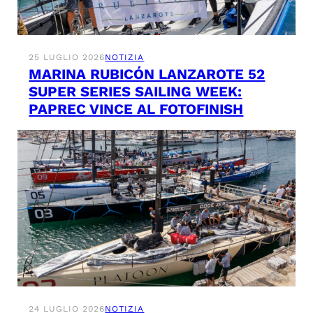
25 LUGLIO 2026
NOTIZIA
MARINA RUBICÓN LANZAROTE 52
SUPER SERIES SAILING WEEK:
PAPREC VINCE AL FOTOFINISH
24 LUGLIO 2026
NOTIZIA