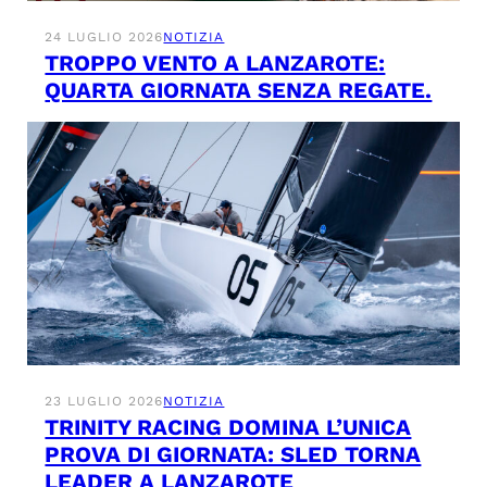
24 LUGLIO 2026
NOTIZIA
TROPPO VENTO A LANZAROTE:
QUARTA GIORNATA SENZA REGATE.
23 LUGLIO 2026
NOTIZIA
TRINITY RACING DOMINA L’UNICA
PROVA DI GIORNATA: SLED TORNA
LEADER A LANZAROTE