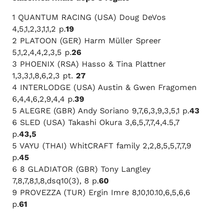
1 QUANTUM RACING (USA) Doug DeVos
4,5,1,2,3,1,1,2 p.
19
2 PLATOON (GER) Harm Müller Spreer
5,1,2,4,4,2,3,5 p.
26
3 PHOENIX (RSA) Hasso & Tina Plattner
1,3,3,1,8,6,2,3 pt.
27
4 INTERLODGE (USA) Austin & Gwen Fragomen
6,4,4,6,2,9,4,4 p.
39
5 ALEGRE (GBR) Andy Soriano 9,7,6,3,9,3,5,1 p.
43
6 SLED (USA) Takashi Okura 3,6,5,7,7,4,4.5,7
p.
43,5
5 VAYU (THAI) WhitCRAFT family 2,2,8,5,5,7,7,9
p.
45
6 8 GLADIATOR (GBR) Tony Langley
7,8,7,8,1,8,dsq10(3), 8 p.
60
9 PROVEZZA (TUR) Ergin Imre 8,10,10.10,6,5,6,6
p.
61