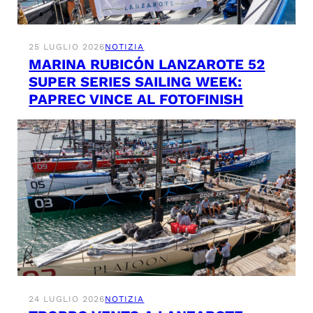
25 LUGLIO 2026
NOTIZIA
MARINA RUBICÓN LANZAROTE 52
SUPER SERIES SAILING WEEK:
PAPREC VINCE AL FOTOFINISH
24 LUGLIO 2026
NOTIZIA