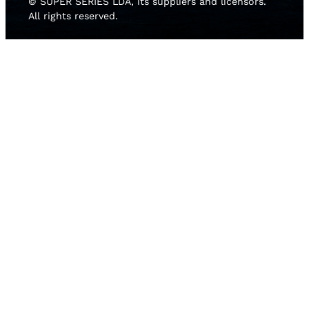
© SUPER SERIES LDA, its suppliers and licensors.
All rights reserved.
HOME
NEWS
TEAMS
RISULTATI
MEDIA GALLERY
2D LIVE
SOSTENIBILITÀ