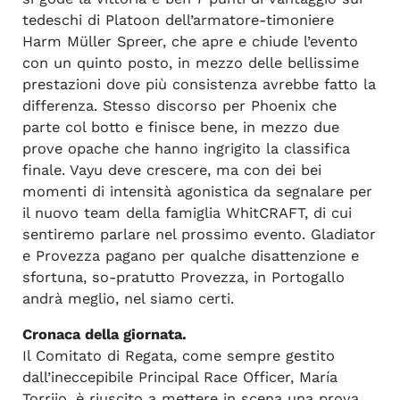
tedeschi di Platoon dell’armatore-timoniere
Harm Müller Spreer, che apre e chiude l’evento
con un quinto posto, in mezzo delle bellissime
prestazioni dove più consistenza avrebbe fatto la
differenza. Stesso discorso per Phoenix che
parte col botto e finisce bene, in mezzo due
prove opache che hanno ingrigito la classifica
finale. Vayu deve crescere, ma con dei bei
momenti di intensità agonistica da segnalare per
il nuovo team della famiglia WhitCRAFT, di cui
sentiremo parlare nel prossimo evento. Gladiator
e Provezza pagano per qualche disattenzione e
sfortuna, so-pratutto Provezza, in Portogallo
andrà meglio, nel siamo certi.
Cronaca della giornata.
Il Comitato di Regata, come sempre gestito
dall’ineccepibile Principal Race Officer, María
Torrijo, è riuscito a mettere in scena una prova