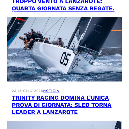
TROPPO VENTO A LANZAROTE:
QUARTA GIORNATA SENZA REGATE.
23 LUGLIO 2026
NOTIZIA
TRINITY RACING DOMINA L’UNICA
PROVA DI GIORNATA: SLED TORNA
LEADER A LANZAROTE