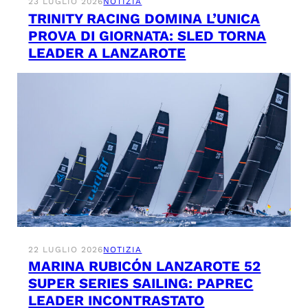
23 LUGLIO 2026
NOTIZIA
TRINITY RACING DOMINA L’UNICA
PROVA DI GIORNATA: SLED TORNA
LEADER A LANZAROTE
22 LUGLIO 2026
NOTIZIA
MARINA RUBICÓN LANZAROTE 52
SUPER SERIES SAILING: PAPREC
LEADER INCONTRASTATO