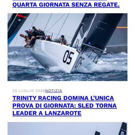
QUARTA GIORNATA SENZA REGATE.
23 LUGLIO 2026
NOTIZIA
TRINITY RACING DOMINA L’UNICA
PROVA DI GIORNATA: SLED TORNA
LEADER A LANZAROTE