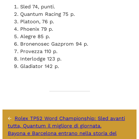
Sled 74, punti.
Quantum Racing 75 p.
Platoon, 76 p.
Phoenix 79 p.
Alegre 85 p.
Bronenosec Gazprom 94 p.
Provezza 110 p.
Interlodge 123 p.
Gladiator 142 p.
←
Rolex TP52 Word Championship: Sled avanti
tutta, Quantum il migliore di giornata.
Bayona e Barcelona entrano nella storia del