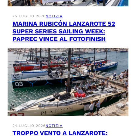
25 LUGLIO 2026
NOTIZIA
MARINA RUBICÓN LANZAROTE 52
SUPER SERIES SAILING WEEK:
PAPREC VINCE AL FOTOFINISH
24 LUGLIO 2026
NOTIZIA
TROPPO VENTO A LANZAROTE: