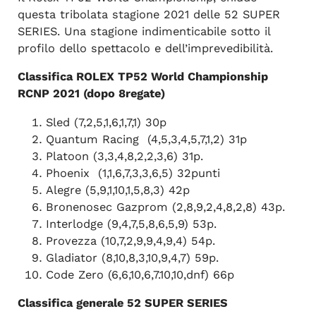
questa tribolata stagione 2021 delle 52 SUPER
SERIES. Una stagione indimenticabile sotto il
profilo dello spettacolo e dell’imprevedibilità.
Classifica ROLEX TP52 World Championship
RCNP 2021 (dopo 8regate)
Sled (7,2,5,1,6,1,7,1) 30p
Quantum Racing
(4,5,3,4,5,7,1,2) 31p
Platoon (3,3,4,8,2,2,3,6) 31p.
Phoenix
(1,1,6,7,3,3,6,5) 32punti
Alegre (5,9,1,10,1,5,8,3) 42p
Bronenosec Gazprom (2,8,9,2,4,8,2,8) 43p.
Interlodge (9,4,7,5,8,6,5,9) 53p.
Provezza (10,7,2,9,9,4,9,4) 54p.
Gladiator (8,10,8,3,10,9,4,7) 59p.
Code Zero (6,6,10,6,7.10,10,dnf) 66p
Classifica generale 52 SUPER SERIES