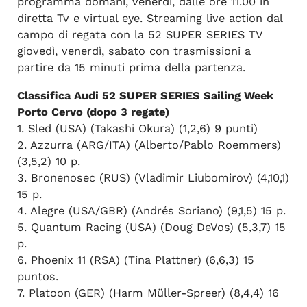
programma domani, venerdì, dalle ore 11.00 in
diretta Tv e virtual eye. Streaming live action dal
campo di regata con la 52 SUPER SERIES TV
giovedì, venerdì, sabato con trasmissioni a
partire da 15 minuti prima della partenza.
Classifica Audi 52 SUPER SERIES Sailing Week
Porto Cervo (dopo 3 regate)
1. Sled (USA) (Takashi Okura) (1,2,6) 9 punti)
2. Azzurra (ARG/ITA) (Alberto/Pablo Roemmers)
(3,5,2) 10 p.
3. Bronenosec (RUS) (Vladimir Liubomirov) (4,10,1)
15 p.
4. Alegre (USA/GBR) (Andrés Soriano) (9,1,5) 15 p.
5. Quantum Racing (USA) (Doug DeVos) (5,3,7) 15
p.
6. Phoenix 11 (RSA) (Tina Plattner) (6,6,3) 15
puntos.
7. Platoon (GER) (Harm Müller-Spreer) (8,4,4) 16