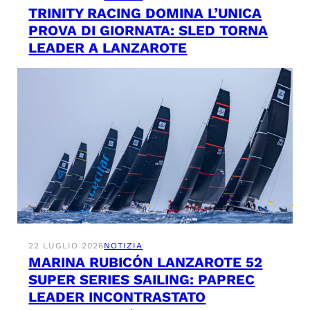
TRINITY RACING DOMINA L’UNICA
PROVA DI GIORNATA: SLED TORNA
LEADER A LANZAROTE
22 LUGLIO 2026
NOTIZIA
MARINA RUBICÓN LANZAROTE 52
SUPER SERIES SAILING: PAPREC
LEADER INCONTRASTATO