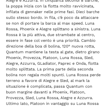
Alegre e Azzurra. In cinquanta secondi 8 barche,
la poppa inizia con la flotta molto ravvicinata,
infilata di gennaker nelle prime fasi. Dieci barche
sullo stesso bordo. in fila, c’è poco da attaccare
se non di portare la barca al max speed. Luna
Rossa, Phoenix e Alegre splittano a sinistra. Luna
Rossa è la più attiva, due strambate al centro,
essere in fase col vento è una priorità. Cambio
direzione della boa di bolina, 120° nuova rotta,
Quantum mantiene la testa al gate, dietro girano
Phoenix, Provezza, Platoon, Luna Rossa, Sled,
Alegre, Azzurra, GLadiator, Paprec e Onda, flotta
molto splittata. La prima parte della seconda
bolina non regala molti spunti. Luna Rossa perde
terreno a favore di Alegre e Sled, al mark la
situazione è complicata, passa Quantum con
buon margine davanti a Phoenix, Platoon,
Provezza, Sled, Luna Rossa, Alegre e Azzurra.
Ultimo lato, Platoon in vantaggio su Luna Rossa