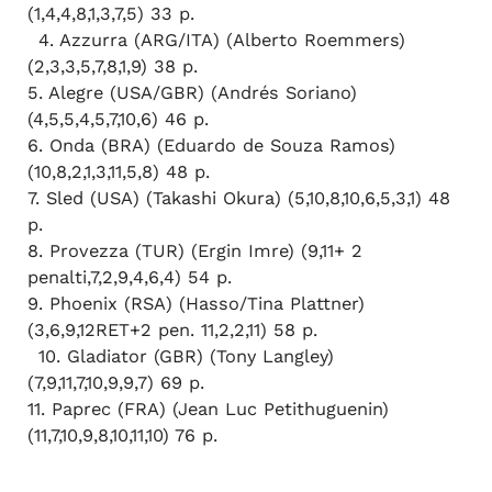
(1,4,4,8,1,3,7,5) 33 p.
4. Azzurra (ARG/ITA) (Alberto Roemmers)
(2,3,3,5,7,8,1,9) 38 p.
5. Alegre (USA/GBR) (Andrés Soriano)
(4,5,5,4,5,7,10,6) 46 p.
6. Onda (BRA) (Eduardo de Souza Ramos)
(10,8,2,1,3,11,5,8) 48 p.
7. Sled (USA) (Takashi Okura) (5,10,8,10,6,5,3,1) 48
p.
8. Provezza (TUR) (Ergin Imre) (9,11+ 2
penalti,7,2,9,4,6,4) 54 p.
9. Phoenix (RSA) (Hasso/Tina Plattner)
(3,6,9,12RET+2 pen. 11,2,2,11) 58 p.
10. Gladiator (GBR) (Tony Langley)
(7,9,11,7,10,9,9,7) 69 p.
11. Paprec (FRA) (Jean Luc Petithuguenin)
(11,7,10,9,8,10,11,10) 76 p.