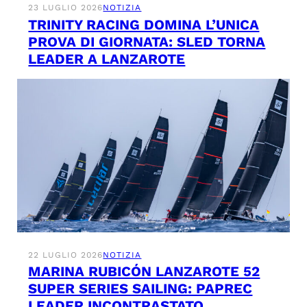
23 LUGLIO 2026
NOTIZIA
TRINITY RACING DOMINA L’UNICA
PROVA DI GIORNATA: SLED TORNA
LEADER A LANZAROTE
22 LUGLIO 2026
NOTIZIA
MARINA RUBICÓN LANZAROTE 52
SUPER SERIES SAILING: PAPREC
LEADER INCONTRASTATO