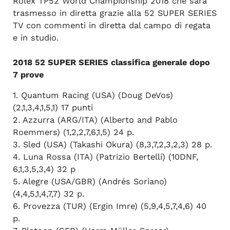
Rolex TP52 World Championship 2018 che sarà
trasmesso in diretta grazie alla 52 SUPER SERIES
TV con commenti in diretta dal campo di regata
e in studio.
2018 52 SUPER SERIES classifica generale dopo
7 prove
1. Quantum Racing (USA) (Doug DeVos)
(2,1,3,4,1,5,1) 17 punti
2. Azzurra (ARG/ITA) (Alberto and Pablo
Roemmers) (1,2,2,7,6,1,5) 24 p.
3. Sled (USA) (Takashi Okura) (8,3,7,2,3,2,3) 28 p.
4. Luna Rossa (ITA) (Patrizio Bertelli) (10DNF,
6,1,3,5,3,4) 32 p
5. Alegre (USA/GBR) (Andrés Soriano)
(4,4,5,1,4,7,7) 32 p.
6. Provezza (TUR) (Ergin Imre) (5,9,4,5,7,4,6) 40
p.