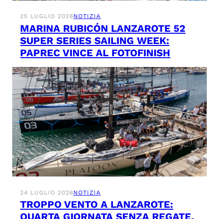
25 LUGLIO 2026
NOTIZIA
MARINA RUBICÓN LANZAROTE 52
SUPER SERIES SAILING WEEK:
PAPREC VINCE AL FOTOFINISH
24 LUGLIO 2026
NOTIZIA
TROPPO VENTO A LANZAROTE:
QUARTA GIORNATA SENZA REGATE.