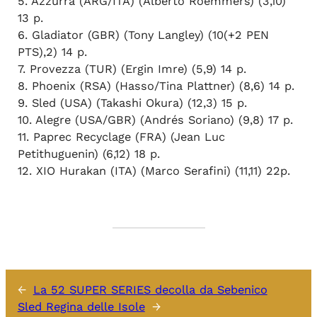
5. Azzurra (ARG/ITA) (Alberto Roemmers) (3,10)
13 p.
6. Gladiator (GBR) (Tony Langley) (10(+2 PEN
PTS),2) 14 p.
7. Provezza (TUR) (Ergin Imre) (5,9) 14 p.
8. Phoenix (RSA) (Hasso/Tina Plattner) (8,6) 14 p.
9. Sled (USA) (Takashi Okura) (12,3) 15 p.
10. Alegre (USA/GBR) (Andrés Soriano) (9,8) 17 p.
11. Paprec Recyclage (FRA) (Jean Luc
Petithuguenin) (6,12) 18 p.
12. XIO Hurakan (ITA) (Marco Serafini) (11,11) 22p.
←
La 52 SUPER SERIES decolla da Sebenico
Sled Regina delle Isole
→