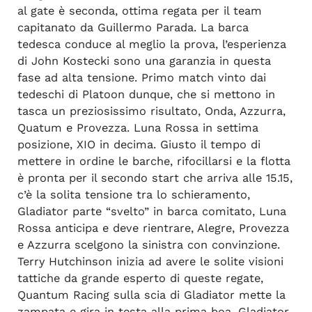
al gate è seconda, ottima regata per il team
capitanato da Guillermo Parada. La barca
tedesca conduce al meglio la prova, l’esperienza
di John Kostecki sono una garanzia in questa
fase ad alta tensione. Primo match vinto dai
tedeschi di Platoon dunque, che si mettono in
tasca un preziosissimo risultato, Onda, Azzurra,
Quatum e Provezza. Luna Rossa in settima
posizione, XIO in decima. Giusto il tempo di
mettere in ordine le barche, rifocillarsi e la flotta
è pronta per il secondo start che arriva alle 15.15,
c’è la solita tensione tra lo schieramento,
Gladiator parte “svelto” in barca comitato, Luna
Rossa anticipa e deve rientrare, Alegre, Provezza
e Azzurra scelgono la sinistra con convinzione.
Terry Hutchinson inizia ad avere le solite visioni
tattiche da grande esperto di queste regate,
Quantum Racing sulla scia di Gladiator mette la
zampata e gira in testa alla prima boa, Gladiator