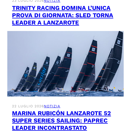
23 LUGLIO 2026
NOTIZIA
TRINITY RACING DOMINA L’UNICA
PROVA DI GIORNATA: SLED TORNA
LEADER A LANZAROTE
22 LUGLIO 2026
NOTIZIA
MARINA RUBICÓN LANZAROTE 52
SUPER SERIES SAILING: PAPREC
LEADER INCONTRASTATO