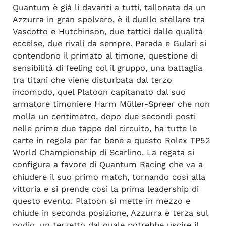
Quantum è già li davanti a tutti, tallonata da un
Azzurra in gran spolvero, è il duello stellare tra
Vascotto e Hutchinson, due tattici dalle qualità
eccelse, due rivali da sempre. Parada e Gulari si
contendono il primato al timone, questione di
sensibilità di feeling col il gruppo, una battaglia
tra titani che viene disturbata dal terzo
incomodo, quel Platoon capitanato dal suo
armatore timoniere Harm Müller-Spreer che non
molla un centimetro, dopo due secondi posti
nelle prime due tappe del circuito, ha tutte le
carte in regola per far bene a questo Rolex TP52
World Championship di Scarlino. La regata si
configura a favore di Quantum Racing che va a
chiudere il suo primo match, tornando così alla
vittoria e si prende così la prima leadership di
questo evento. Platoon si mette in mezzo e
chiude in seconda posizione, Azzurra è terza sul
podio, un terzetto dal quale potrebbe uscire il