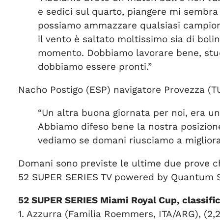
e sedici sul quarto, piangere mi sembra 
possiamo ammazzare qualsiasi campiona
il vento è saltato moltissimo sia di bol
momento. Dobbiamo lavorare bene, studia
dobbiamo essere pronti.”
Nacho Postigo (ESP) navigatore Provezza (T
“Un altra buona giornata per noi, era un
Abbiamo difeso bene la nostra posizione,
vediamo se domani riusciamo a miglior
Domani sono previste le ultime due prove ch
52 SUPER SERIES TV powered by Quantum Sai
52 SUPER SERIES Miami Royal Cup, classific
1. Azzurra (Familia Roemmers, ITA/ARG), (2,2,1,