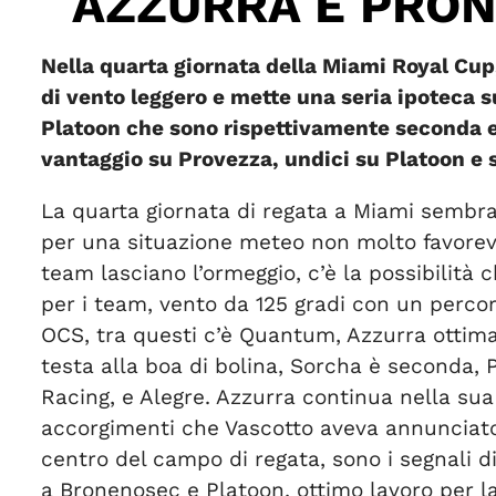
AZZURRA È PRON
Nella quarta giornata della Miami Royal Cu
di vento leggero e mette una seria ipoteca su
Platoon che sono rispettivamente seconda e 
vantaggio su Provezza, undici su Platoon e s
La quarta giornata di regata a Miami sembra l
per una situazione meteo non molto favorevol
team lasciano l’ormeggio, c’è la possibilità 
per i team, vento da 125 gradi con un percors
OCS, tra questi c’è Quantum, Azzurra ottima 
testa alla boa di bolina, Sorcha è seconda,
Racing, e Alegre. Azzurra continua nella sua
accorgimenti che Vascotto aveva annunciato 
centro del campo di regata, sono i segnali di
a Bronenosec e Platoon, ottimo lavoro per 