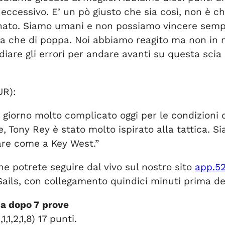
eccessivo. E’ un pò giusto che sia così, non è c
to. Siamo umani e non possiamo vincere sempre,
ina che di poppa. Noi abbiamo reagito ma non in 
re gli errori per andare avanti su questa scia p
UR):
 giorno molto complicato oggi per le condizioni d
 Tony Rey è stato molto ispirato alla tattica. S
are come a Key West.”
e potrete seguire dal vivo sul nostro sito
app.5
ls, con collegamento quindici minuti prima del
a dopo 7 prove
1,2,1,8) 17 punti.