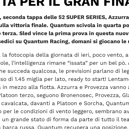
TA PER IL GRAN FIN
p, seconda tappa delle 52 SUPER SERIES, Azzurra
lla vittoria finale. Quantum scivola in quarta po
terza. Sled vince la prima prova in questa nuova
edici su Quantum Racing, domani si giocano le ul
a fotocopia della giornata di ieri, poco vento, a
e, l’intelligenza rimane “issata” per un bel pò.
che succeda qualcosa, le previsioni parlano di le
o di 1.45 miglia per lato, ready to start! Lentame
in mezzo alla flotta. Azzurra e Provezza vanno a 
 Platoon terzo, seguono Bronenosec, Provezza, Gl
 cavalcata, davanti a Platoon e Sorcha, Quantum 
per le condizioni di vento leggero, sembrano ave
 un grande stato di forma da parte di tutto il te
la barca russa, Quantum recupera una posizione.