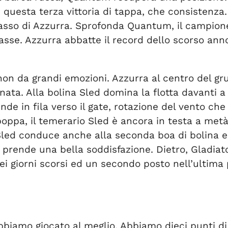
 questa terza vittoria di tappa, che consistenz
l passo di Azzurra. Sprofonda Quantum, il campion
asse. Azzurra abbatte il record dello scorso ann
 non da grandi emozioni. Azzurra al centro del g
nata. Alla bolina Sled domina la flotta davanti 
nde in fila verso il gate, rotazione del vento ch
i poppa, il temerario Sled è ancora in testa a me
ed conduce anche alla seconda boa di bolina e s
prende una bella soddisfazione. Dietro, Gladiato
ei giorni scorsi ed un secondo posto nell’ultim
biamo giocato al meglio. Abbiamo dieci punti di 