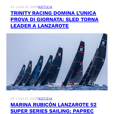
23 LUGLIO 2026
NOTIZIA
TRINITY RACING DOMINA L’UNICA
PROVA DI GIORNATA: SLED TORNA
LEADER A LANZAROTE
22 LUGLIO 2026
NOTIZIA
MARINA RUBICÓN LANZAROTE 52
SUPER SERIES SAILING: PAPREC