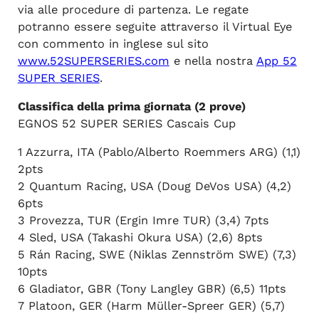
via alle procedure di partenza. Le regate
potranno essere seguite attraverso il Virtual Eye
con commento in inglese sul sito
www.52SUPERSERIES.com
e nella nostra
App 52
SUPER SERIES
.
Classifica della prima giornata (2 prove)
EGNOS 52 SUPER SERIES Cascais Cup
1 Azzurra, ITA (Pablo/Alberto Roemmers ARG) (1,1)
2pts
2 Quantum Racing, USA (Doug DeVos USA) (4,2)
6pts
3 Provezza, TUR (Ergin Imre TUR) (3,4) 7pts
4 Sled, USA (Takashi Okura USA) (2,6) 8pts
5 Rán Racing, SWE (Niklas Zennström SWE) (7,3)
10pts
6 Gladiator, GBR (Tony Langley GBR) (6,5) 11pts
7 Platoon, GER (Harm Müller-Spreer GER) (5,7)