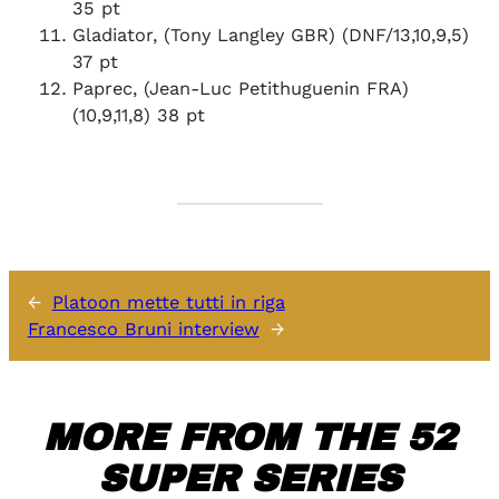
35 pt
Gladiator, (Tony Langley GBR) (DNF/13,10,9,5)
37 pt
Paprec, (Jean-Luc Petithuguenin FRA)
(10,9,11,8) 38 pt
←
Platoon mette tutti in riga
Francesco Bruni interview
→
MORE FROM THE 52
SUPER SERIES