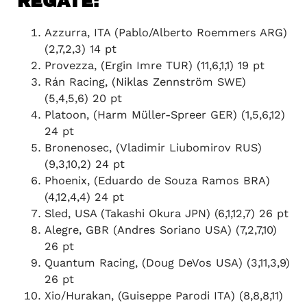
REGATE:
Azzurra, ITA (Pablo/Alberto Roemmers ARG)
(2,7,2,3) 14 pt
Provezza, (Ergin Imre TUR) (11,6,1,1) 19 pt
Rán Racing, (Niklas Zennström SWE)
(5,4,5,6) 20 pt
Platoon, (Harm Müller-Spreer GER) (1,5,6,12)
24 pt
Bronenosec, (Vladimir Liubomirov RUS)
(9,3,10,2) 24 pt
Phoenix, (Eduardo de Souza Ramos BRA)
(4,12,4,4) 24 pt
Sled, USA (Takashi Okura JPN) (6,1,12,7) 26 pt
Alegre, GBR (Andres Soriano USA) (7,2,7,10)
26 pt
Quantum Racing, (Doug DeVos USA) (3,11,3,9)
26 pt
Xio/Hurakan, (Guiseppe Parodi ITA) (8,8,8,11)