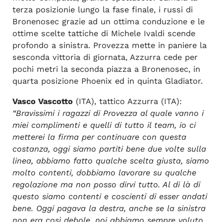
terza posizionie lungo la fase finale, i russi di
Bronenosec grazie ad un ottima conduzione e le
ottime scelte tattiche di Michele Ivaldi scende
profondo a sinistra. Provezza mette in paniere la
sesconda vittoria di giornata, Azzurra cede per
pochi metri la seconda piazza a Bronenosec, in
quarta posizione Phoenix ed in quinta Gladiator.
Vasco Vascotto
(ITA), tattico Azzurra (ITA):
“Bravissimi i ragazzi di Provezza al quale vanno i
miei complimenti e quelli di tutto il team, io ci
metterei la firma per continuare con questa
costanza, oggi siamo partiti bene due volte sulla
linea, abbiamo fatto qualche scelta giusta, siamo
molto contenti, dobbiamo lavorare su qualche
regolazione ma non posso dirvi tutto. Al di là di
questo siamo contenti e coscienti di esser andati
bene. Oggi pagava la destra, anche se la sinistra
non era così debole, noi abbiamo sempre voluto