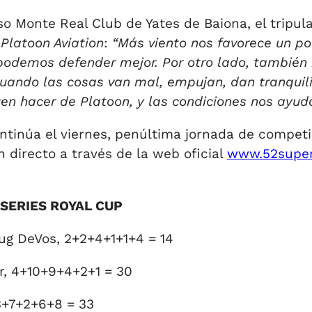
so Monte Real Club de Yates de Baiona, el tripula
e
Platoon Aviation
:
“Más viento nos favorece un po
podemos defender mejor. Por otro lado, también 
ndo las cosas van mal, empujan, dan tranquilida
en hacer de Platoon, y las condiciones nos ayud
inúa el viernes, penúltima jornada de competic
 directo a través de la web oficial
www.52super
R SERIES ROYAL CUP
ug DeVos, 2+2+4+1+1+4 = 14
r, 4+10+9+4+2+1 = 30
3+7+2+6+8 = 33