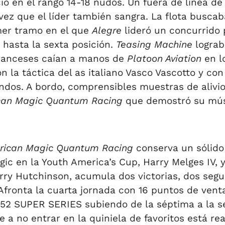
ció en el rango 14-18 nudos. Un fuera de línea d
ez que el líder también sangra. La flota buscab
mer tramo en el que
Alegre
lideró un concurrido 
hasta la sexta posición.
Teasing Machine
lograb
 franceses caían a manos de
Platoon Aviation
en l
 la táctica del as italiano Vasco Vascotto y con
dos. A bordo, comprensibles muestras de alivio p
can Magic Quantum Racing
que demostró su mús
rican Magic Quantum Racing
conserva un sólido 
c en la Youth America’s Cup, Harry Melges IV, y 
Terry Hutchinson, acumula dos victorias, dos seg
Afronta la cuarta jornada con 16 puntos de vent
 52 SUPER SERIES subiendo de la séptima a la s
se a no entrar en la quiniela de favoritos está