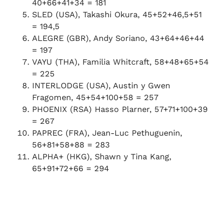
40+66+41+34 = 181
SLED (USA), Takashi Okura, 45+52+46,5+51
= 194,5
ALEGRE (GBR), Andy Soriano, 43+64+46+44
= 197
VAYU (THA), Familia Whitcraft, 58+48+65+54
= 225
INTERLODGE (USA), Austin y Gwen
Fragomen, 45+54+100+58 = 257
PHOENIX (RSA) Hasso Plarner, 57+71+100+39
= 267
PAPREC (FRA), Jean-Luc Pethuguenin,
56+81+58+88 = 283
ALPHA+ (HKG), Shawn y Tina Kang,
65+91+72+66 = 294