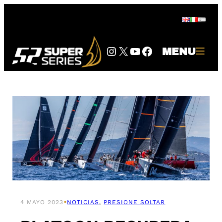
Saltar
al
contenido
Instagram
Twitter
YouTube
Facebook
MENU
•
4 MAYO 2023
NOTICIAS
, 
PRESIONE SOLTAR