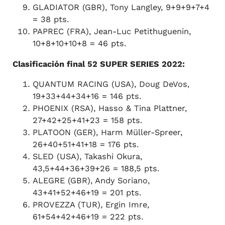
GLADIATOR (GBR), Tony Langley, 9+9+9+7+4
= 38 pts.
PAPREC (FRA), Jean-Luc Petithuguenin,
10+8+10+10+8 = 46 pts.
Clasificación final 52 SUPER SERIES 2022:
QUANTUM RACING (USA), Doug DeVos,
19+33+44+34+16 = 146 pts.
PHOENIX (RSA), Hasso & Tina Plattner,
27+42+25+41+23 = 158 pts.
PLATOON (GER), Harm Müller-Spreer,
26+40+51+41+18 = 176 pts.
SLED (USA), Takashi Okura,
43,5+44+36+39+26 = 188,5 pts.
ALEGRE (GBR), Andy Soriano,
43+41+52+46+19 = 201 pts.
PROVEZZA (TUR), Ergin Imre,
61+54+42+46+19 = 222 pts.