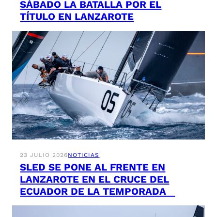
SÁBADO LA BATALLA POR EL
TÍTULO EN LANZAROTE
23 JULIO 2026
NOTICIAS
SLED SE PONE AL FRENTE EN
LANZAROTE EN EL CRUCE DEL
ECUADOR DE LA TEMPORADA