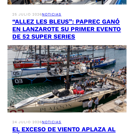
25 JULIO 2026
NOTICIAS
“ALLEZ LES BLEUS”: PAPREC GANÓ
EN LANZAROTE SU PRIMER EVENTO
DE 52 SUPER SERIES
24 JULIO 2026
NOTICIAS
EL EXCESO DE VIENTO APLAZA AL