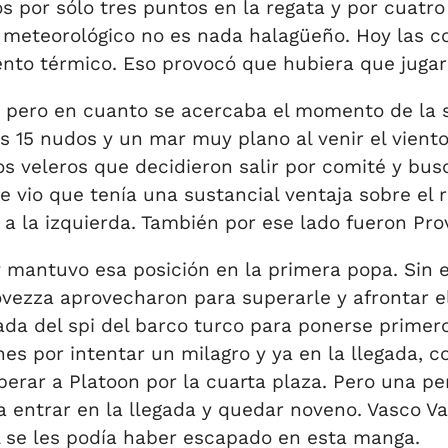
por sólo tres puntos en la regata y por cuatro 
 meteorológico no es nada halagüeño. Hoy las co
ento térmico. Eso provocó que hubiera que jugar 
, pero en cuanto se acercaba el momento de la s
 15 nudos y un mar muy plano al venir el viento
los veleros que decidieron salir por comité y bu
vio que tenía una sustancial ventaja sobre el re
a la izquierda. También por ese lado fueron Pro
 mantuvo esa posición en la primera popa. Sin e
vezza aprovecharon para superarle y afrontar el
ada del spi del barco turco para ponerse prime
s por intentar un milagro y ya en la llegada, c
erar a Platoon por la cuarta plaza. Pero una pen
a entrar en la llegada y quedar noveno. Vasco V
l se les podía haber escapado en esta manga.