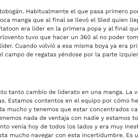
 tobogán. Habitualmente el que pasa primero po
a manga que al final se llevó el Sled quien lleg
latoon era líder en la primera popa y al final q
rlovento tuvo que hacer un 360 al no poder toma
 líder. Cuando volvió a esa misma boya ya era p
el campo de regatas yéndose por la parte izquie
sto tanto cambio de liderato en una manga. La 
bas. Estamos contentos en el equipo por cómo 
da mucho y tenemos que estar concentrados cad
tenemos nada de ventaja con nadie y estamos t
iento venía hoy de todos los lados y era muy ines
sta mucho navegar con esta incertidumbre. Es u