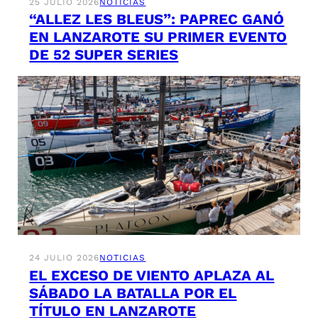
25 JULIO 2026
NOTICIAS
“ALLEZ LES BLEUS”: PAPREC GANÓ
EN LANZAROTE SU PRIMER EVENTO
DE 52 SUPER SERIES
24 JULIO 2026
NOTICIAS
EL EXCESO DE VIENTO APLAZA AL
SÁBADO LA BATALLA POR EL
TÍTULO EN LANZAROTE