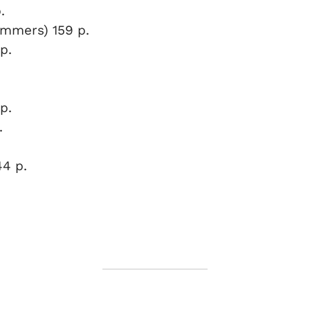
p.
emmers) 159 p.
 p.
p.
p.
4 p.