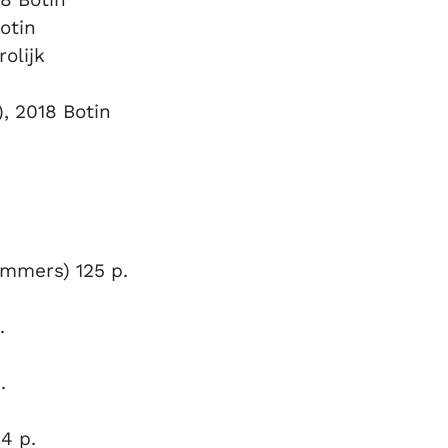
otin
olijk
, 2018 Botin
p.
oemmers) 125 p.
p.
.
84 p.