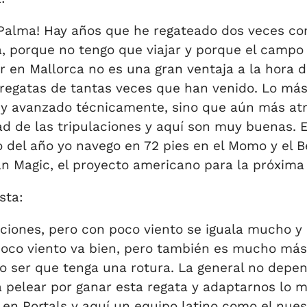
alma! Hay años que he regateado dos veces com
a, porque no tengo que viajar y porque el campo
ir en Mallorca no es una gran ventaja a la hora
egatas de tantas veces que han venido. Lo má
y avanzado técnicamente, sino que aún más atra
d de las tripulaciones y aquí son muy buenas. El
o del año yo navego en 72 pies en el Momo y el B
can Magic, el proyecto americano para la próxim
sta:
iciones, pero con poco viento se iguala mucho y
poco viento va bien, pero también es mucho más 
ser que tenga una rotura. La general no depend
pelear por ganar esta regata y adaptarnos lo me
n Portals y aquí un equipo latino como el nue