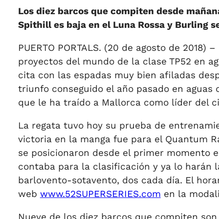
Los diez barcos que compiten desde mañana 
Spithill es baja en el Luna Rossa y Burling s
PUERTO PORTALS. (20 de agosto de 2018) – 
proyectos del mundo de la clase TP52 en agua
cita con las espadas muy bien afiladas des
triunfo conseguido el año pasado en aguas
que le ha traído a Mallorca como líder del 
La regata tuvo hoy su prueba de entrenamie
victoria en la manga fue para el Quantum Rac
se posicionaron desde el primer momento en
contaba para la clasificación y ya lo hará
barlovento-sotavento, dos cada día. El horar
web
www.52SUPERSERIES.com
en la modali
Nueve de los diez barcos que compiten son 