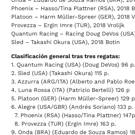
Phoenix – Hasso/Tina Plattner (RSA), 2018 B
Platoon – Harm Müller-Spreer (GER), 2018 Vr
Provezza – Ergin Imre (TUR), 2018 Vrolijk
Quantum Racing – Racing Doug DeVos (USA)
Sled – Takashi Okura (USA), 2018 Botin
Clasificación general tras tres regatas:
1. Quantum Racing (USA) (Doug DeVos) 96 
2. Sled (USA) (Takashi Okura) 115 p.
3. Azzurra (ARG/ITA) (Alberto and Pablo R
4. Luna Rossa (ITA) (Patrizio Bertelli) 126 p
5. Platoon (GER) (Harm Müller-Spreer) 129 
6. Alegre (USA/GBR) (Andrés Soriano) 133 p.
7. Phoenix (RSA) (Hasso/Tina Plattner) 147p
8. Provezza (TUR) (Ergin Imre) 163 p.
9. Onda (BRA) (Eduardo de Souza Ramos) 1