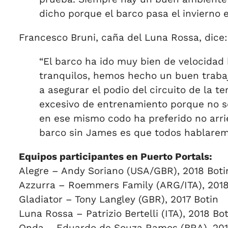
dicho porque el barco pasa el invierno e
Francesco Bruni, caña del Luna Rossa, dice:
“El barco ha ido muy bien de velocida
tranquilos, hemos hecho un buen trabaj
a asegurar el podio del circuito de la t
excesivo de entrenamiento porque no s
en ese mismo codo ha preferido no arrie
barco sin James es que todos hablarem
Equipos participantes en Puerto Portals:
Alegre – Andy Soriano (USA/GBR), 2018 Boti
Azzurra – Roemmers Family (ARG/ITA), 2018
Gladiator – Tony Langley (GBR), 2017 Botin
Luna Rossa – Patrizio Bertelli (ITA), 2018 Bot
Onda – Eduardo de Souza Ramos (BRA), 201