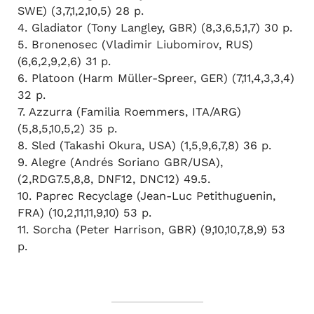
SWE) (3,7,1,2,10,5) 28 p.
4. Gladiator (Tony Langley, GBR) (8,3,6,5,1,7) 30 p.
5. Bronenosec (Vladimir Liubomirov, RUS)
(6,6,2,9,2,6) 31 p.
6. Platoon (Harm Müller-Spreer, GER) (7,11,4,3,3,4)
32 p.
7. Azzurra (Familia Roemmers, ITA/ARG)
(5,8,5,10,5,2) 35 p.
8. Sled (Takashi Okura, USA) (1,5,9,6,7,8) 36 p.
9. Alegre (Andrés Soriano GBR/USA),
(2,RDG7.5,8,8, DNF12, DNC12) 49.5.
10. Paprec Recyclage (Jean-Luc Petithuguenin,
FRA) (10,2,11,11,9,10) 53 p.
11. Sorcha (Peter Harrison, GBR) (9,10,10,7,8,9) 53
p.