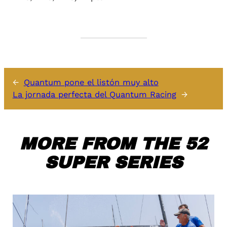
←
Quantum pone el listón muy alto
La jornada perfecta del Quantum Racing
→
MORE FROM THE 52
SUPER SERIES