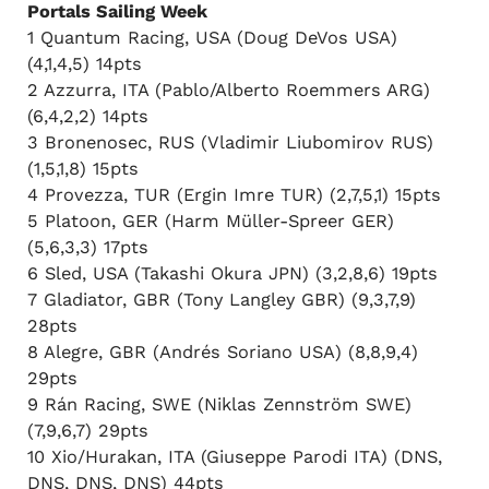
Portals Sailing Week
1 Quantum Racing, USA (Doug DeVos USA)
(4,1,4,5) 14pts
2 Azzurra, ITA (Pablo/Alberto Roemmers ARG)
(6,4,2,2) 14pts
3 Bronenosec, RUS (Vladimir Liubomirov RUS)
(1,5,1,8) 15pts
4 Provezza, TUR (Ergin Imre TUR) (2,7,5,1) 15pts
5 Platoon, GER (Harm Müller-Spreer GER)
(5,6,3,3) 17pts
6 Sled, USA (Takashi Okura JPN) (3,2,8,6) 19pts
7 Gladiator, GBR (Tony Langley GBR) (9,3,7,9)
28pts
8 Alegre, GBR (Andrés Soriano USA) (8,8,9,4)
29pts
9 Rán Racing, SWE (Niklas Zennström SWE)
(7,9,6,7) 29pts
10 Xio/Hurakan, ITA (Giuseppe Parodi ITA) (DNS,
DNS, DNS, DNS) 44pts