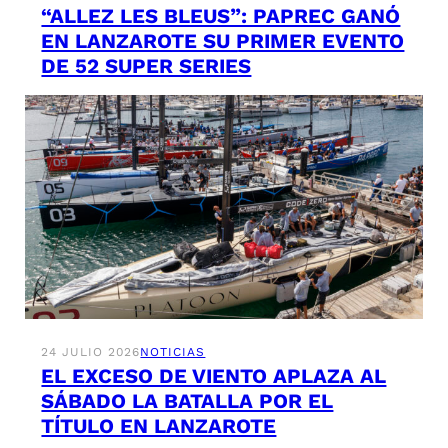
“ALLEZ LES BLEUS”: PAPREC GANÓ
EN LANZAROTE SU PRIMER EVENTO
DE 52 SUPER SERIES
24 JULIO 2026
NOTICIAS
EL EXCESO DE VIENTO APLAZA AL
SÁBADO LA BATALLA POR EL
TÍTULO EN LANZAROTE