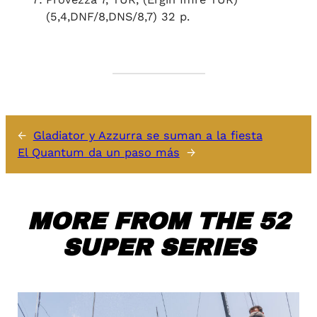
(5,4,DNF/8,DNS/8,7) 32 p.
←
Gladiator y Azzurra se suman a la fiesta
El Quantum da un paso más
→
MORE FROM THE 52
SUPER SERIES